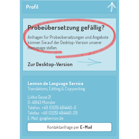
Profil
Probeübersetzung gefällig?
Anfragen für Probeübersetzungen und Angebote
können Sie auf der Desktop-Version unserer
Homepage stellen.
Zur Desktop-Version
Lennon.de Language Service
Translations, Editing & Copywriting
Lütke Gasse 21
D-48143 Münster
Telefon: +49 (0)251 484440-0
Telefax: +49 (0)251 484440-29
E-Mail: go@lennon.de
Kontaktanfrage per
E-Mail