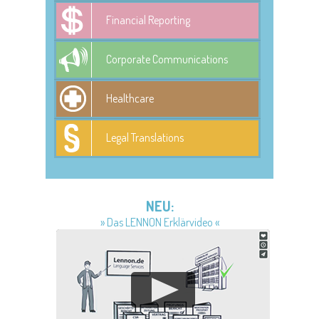
Financial Reporting
Corporate Communications
Healthcare
Legal Translations
NEU:
» Das LENNON Erklärvideo «